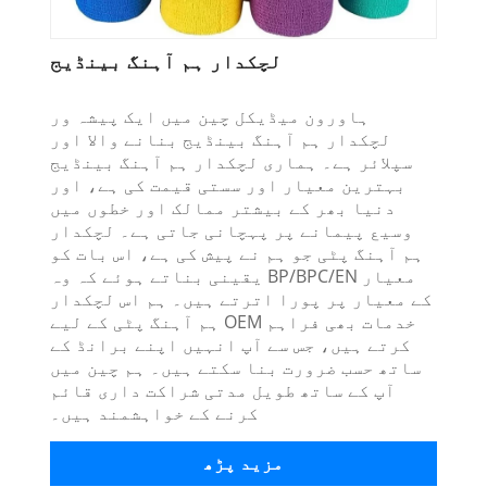
لچکدار ہم آہنگ بینڈیج
ہاورون میڈیکل چین میں ایک پیشہ ور
لچکدار ہم آہنگ بینڈیج بنانے والا اور
سپلائر ہے۔ ہماری لچکدار ہم آہنگ بینڈیج
بہترین معیار اور سستی قیمت کی ہے، اور
دنیا بھر کے بیشتر ممالک اور خطوں میں
وسیع پیمانے پر پہچانی جاتی ہے۔ لچکدار
ہم آہنگ پٹی جو ہم نے پیش کی ہے، اس بات کو
یقینی بناتے ہوئے کہ وہ BP/BPC/EN معیار
کے معیار پر پورا اترتے ہیں۔ ہم اس لچکدار
ہم آہنگ پٹی کے لیے OEM خدمات بھی فراہم
کرتے ہیں، جس سے آپ انہیں اپنے برانڈ کے
ساتھ حسب ضرورت بنا سکتے ہیں۔ ہم چین میں
آپ کے ساتھ طویل مدتی شراکت داری قائم
کرنے کے خواہشمند ہیں۔
مزید پڑھ