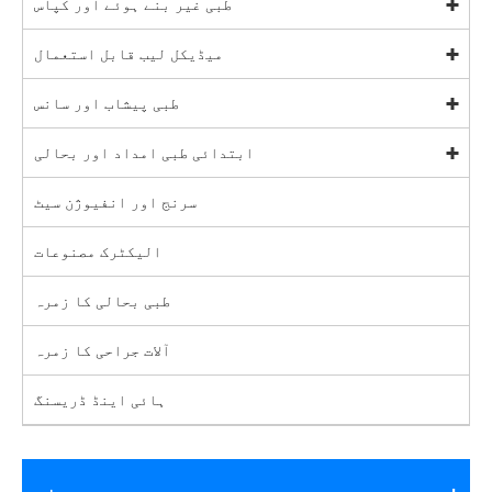
طبی غیر بنے ہوئے اور کپاس
میڈیکل لیب قابل استعمال
طبی پیشاب اور سانس
ابتدائی طبی امداد اور بحالی
سرنج اور انفیوژن سیٹ
الیکٹرک مصنوعات
طبی بحالی کا زمرہ
آلات جراحی کا زمرہ
ہائی اینڈ ڈریسنگ