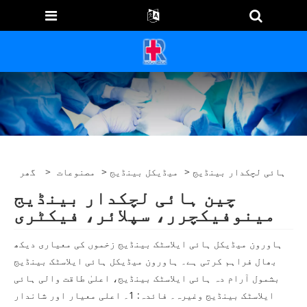
> ہائی لچکدار بینڈیج
میڈیکل بینڈیج
>
مصنوعات
>
گھر
چین ہائی لچکدار بینڈیج
مینوفیکچرر، سپلائر، فیکٹری
ہاورون میڈیکل ہائی ایلاسٹک بینڈیج زخموں کی معیاری دیکھ
بھال فراہم کرتی ہے۔ ہاورون میڈیکل ہائی ایلاسٹک بینڈیج
بشمول آرام دہ ہائی ایلاسٹک بینڈیج، اعلیٰ طاقت والی ہائی
ایلاسٹک بینڈیج وغیرہ۔ فائدہ: 1۔ اعلی معیار اور شاندار