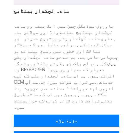
سادہ لچکدار بینڈیج
ہاورون میڈیکل چین میں ایک پیشہ ور سادہ
لچکدار بینڈیج بنانے والا اور سپلائر ہے۔
ہماری سادہ لچکدار پٹی بہترین معیار اور
سستی قیمت کی ہے، اور دنیا بھر کے بیشتر
ممالک اور خطوں میں وسیع پیمانے پر
پہچانی جاتی ہے۔ ہم نے جو سادہ لچکدار پٹی
پیش کی ہے، اس بات کو یقینی بناتے ہوئے کہ
وہ BP/BPC/EN معیار کے معیار پر پورا
اترتے ہیں۔ ہم اس سادہ لچکدار پٹی کے لیے
OEM خدمات بھی فراہم کرتے ہیں، جس سے آپ
انہیں اپنے برانڈ کے ساتھ حسب ضرورت بنا
سکتے ہیں۔ ہم چین میں آپ کے ساتھ طویل
مدتی شراکت داری قائم کرنے کے خواہشمند
ہیں۔
مزید پڑھ