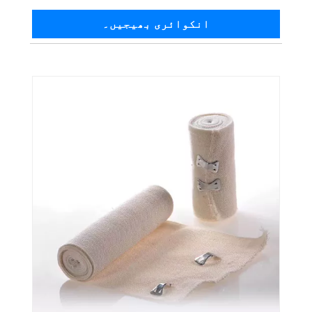
انکوائری بھیجیں۔