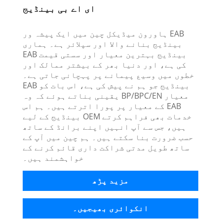
ای اے بی بینڈیج
ہاورون میڈیکل چین میں ایک پیشہ ور EAB
بینڈیج بنانے والا اور سپلائر ہے۔ ہماری
EAB بینڈیج بہترین معیار اور سستی قیمت
کی ہے، اور دنیا بھر کے بیشتر ممالک اور
خطوں میں وسیع پیمانے پر پہچانی جاتی ہے۔
EAB بینڈیج جو ہم نے پیش کی ہے، اس بات کو
یقینی بناتے ہوئے کہ وہ BP/BPC/EN معیار
کے معیار پر پورا اترتے ہیں۔ ہم اس EAB
بینڈیج کے لیے OEM خدمات بھی فراہم کرتے
ہیں، جس سے آپ انہیں اپنے برانڈ کے ساتھ
حسب ضرورت بنا سکتے ہیں۔ ہم چین میں آپ کے
ساتھ طویل مدتی شراکت داری قائم کرنے کے
خواہشمند ہیں۔
مزید پڑھ
انکوائری بھیجیں۔