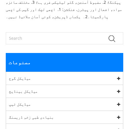
پیکنگ؛ 2. مضبوط آسنجن، گلو لیٹیکس فری ہے؛ 3. مختلف سائز،
مواد، افعال اور پیٹرن. فنکشن: 1. اچھی لچک اور گیس کی اچھی
پارگمیتا۔2۔ یکساں ڈپریشن، کوئی آسان سلائیڈ نہیں۔
مصنوعات
میڈیکل گوج
میڈیکل بینڈیج
میڈیکل ٹیپ
بنیادی طبی زخم ڈریسنگ