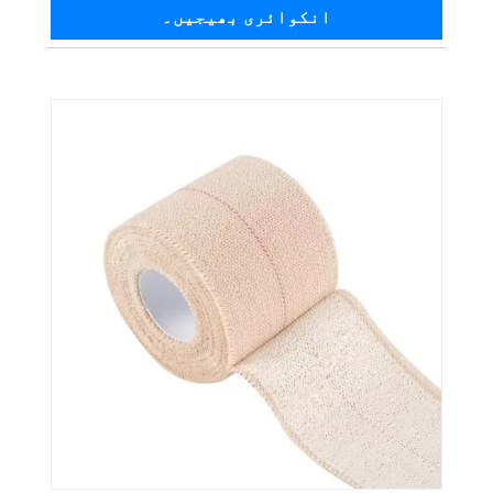
انکوائری بھیجیں۔