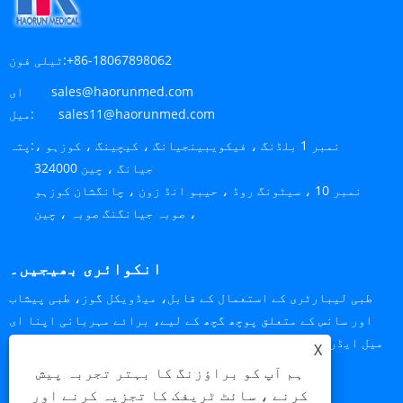
+86-18067898062
ٹیلی فون:
sales@haorunmed.com
ای
sales11@haorunmed.com
میل:
نمبر 1 بلڈنگ ، فیکویبینجیانگ ، کیچینگ ، کوزہو ،
پتہ:
جیانگ ، چین 324000
نمبر 10 ، سیٹونگ روڈ ، حیبو انڈ زون ، چانگشان کوزہو
، صوبہ جیانگنگ صوبہ ، چین
انکوائری بھیجیں۔
طبی لیبارٹری کے استعمال کے قابل، میڈویکل گوز، طبی پیشاب
اور سانس کے متعلق پوچھ گچھ کے لیے، برائے مہربانی اپنا ای
میل ایڈریس ہمارے پاس چھوڑیں اور ہم 24 گھنٹوں کے اندر آپ سے
X
رابطہ کریں گے۔
ہم آپ کو براؤزنگ کا بہتر تجربہ پیش
کرنے ، سائٹ ٹریفک کا تجزیہ کرنے اور