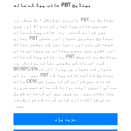
جاذب پیڈ کے ساتھ PBT بینڈیج
ہاورون میڈیکل ایک پیشہ ور PBT بینڈیج ہے
جس میں جاذب پیڈ تیار کرنے والا اور چین
میں فراہم کنندہ ہے۔ جاذب پیڈ کے ساتھ
ہماری PBT بینڈیج بہترین معیار اور سستی
قیمت کی ہے، اور دنیا بھر کے بیشتر ممالک
اور خطوں میں وسیع پیمانے پر پہچانی جاتی
ہے۔ جاذب پیڈ کے ساتھ PBT بینڈیج ہم نے پیش
کی، اس بات کو یقینی بناتے ہوئے کہ وہ
BP/BPC/EN معیار کے معیار پر پورا اترتے
ہیں۔ ہم اس PBT بینڈیج کے لیے جاذب پیڈ کے
ساتھ OEM خدمات بھی فراہم کرتے ہیں، جس
سے آپ انہیں اپنے برانڈ کے ساتھ حسب ضرورت
بنا سکتے ہیں۔ ہم چین میں آپ کے ساتھ طویل
مدتی شراکت داری قائم کرنے کے خواہشمند
ہیں۔
مزید پڑھ