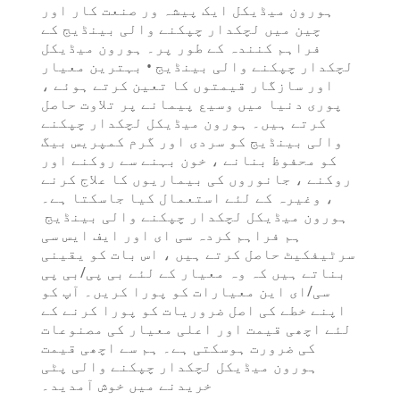
ہورون میڈیکل ایک پیشہ ور صنعت کار اور
چین میں لچکدار چپکنے والی بینڈیج کے
فراہم کنندہ کے طور پر۔ ہورون میڈیکل
لچکدار چپکنے والی بینڈیج • بہترین معیار
اور سازگار قیمتوں کا تعین کرتے ہوئے ،
پوری دنیا میں وسیع پیمانے پر تلاوت حاصل
کرتے ہیں۔ ہورون میڈیکل لچکدار چپکنے
والی بینڈیج کو سردی اور گرم کمپریس بیگ
کو محفوظ بنانے ، خون بہنے سے روکنے اور
روکنے ، جانوروں کی بیماریوں کا علاج کرنے
، وغیرہ کے لئے استعمال کیا جاسکتا ہے۔
ہورون میڈیکل لچکدار چپکنے والی بینڈیج ‌
ہم فراہم کردہ سی ای اور ایف ایس سی
سرٹیفکیٹ حاصل کرتے ہیں ، اس بات کو یقینی
بناتے ہیں کہ وہ معیار کے لئے بی پی/بی پی
سی/ای این معیارات کو پورا کریں۔ آپ کو
اپنے خطے کی اصل ضروریات کو پورا کرنے کے
لئے اچھی قیمت اور اعلی معیار کی مصنوعات
کی ضرورت ہوسکتی ہے۔ ہم سے اچھی قیمت
ہورون میڈیکل لچکدار چپکنے والی پٹی
خریدنے میں خوش آمدید۔