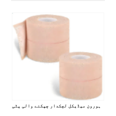
ہورون میڈیکل لچکدار چپکنے والی پٹی