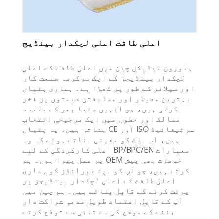
اعلی طاقت اعلی لچکدار بینڈیج
ہاورون میڈیکل چین میں اعلیٰ طاقت کے اعلی
لچکدار بینڈیجز کے ایک سرکردہ صنعت کار
اور سپلائر کے طور پر کھڑا ہے۔ ہماری پٹیاں
بہترین معیار اور مسابقتی قیمتوں پر فخر
کرتی ہیں، جو انہیں دنیا بھر کے متعدد
ممالک اور خطوں میں ایک ترجیحی انتخاب
بناتی ہیں۔ یہ پٹیاں CE اور ISO سرٹیفائیڈ
ہیں، اس بات کو یقینی بناتے ہوئے کہ وہ
اعلی کارکردگی کے لیے BP/BPC/EN معیارات
پر عمل پیرا ہوں۔ ہم OEM خدمات بھی پیش
کرتے ہیں، جو آپ کو اپنے برانڈز کو ہماری
اعلیٰ طاقت کے اعلی لچکدار بینڈیجز پر
پرنٹ کرنے کے قابل بناتے ہیں۔ ہم چین میں
آپ کے قابل اعتماد طویل مدتی شراکت دار
بننے کے موقع کی بے تابی سے توقع کرتے