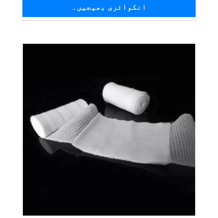
انکوائری بھیجیں۔