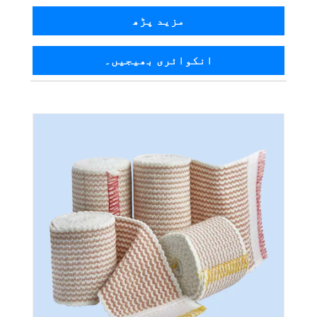
مزید پڑھ
انکوائری بھیجیں۔