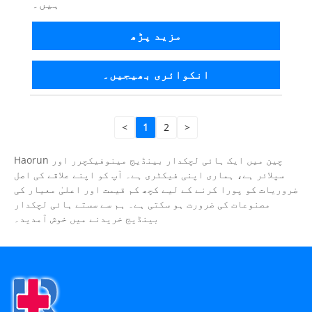
ہیں۔
مزید پڑھ
انکوائری بھیجیں۔
<
1
2
>
Haorun چین میں ایک ہائی لچکدار بینڈیج مینوفیکچرر اور
سپلائر ہے، ہماری اپنی فیکٹری ہے۔ آپ کو اپنے علاقے کی اصل
ضروریات کو پورا کرنے کے لیے کچھ کم قیمت اور اعلیٰ معیار کی
مصنوعات کی ضرورت ہو سکتی ہے۔ ہم سے سستے ہائی لچکدار
بینڈیج خریدنے میں خوش آمدید۔