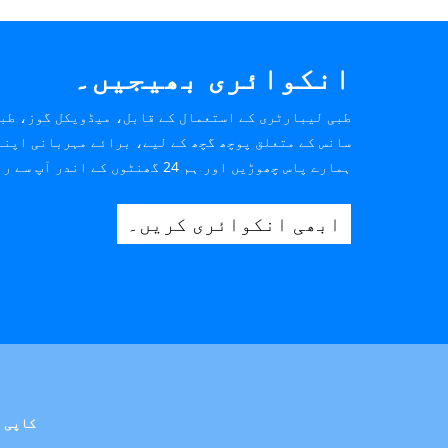
انکوائری بھیجیں۔
طبی لیبارٹری کے استعمال کے قابل، میڈویکل گوز، طب
سانس کے متعلق پوچھ گچھ کے لیے، برائے مہربانی اپنا
ہمارے پاس چھوڑیں اور ہم 24 گھنٹوں کے اندر آپ سے رابطہ کریں گے۔
ابھی انکوائری کریں۔
کاپی رائٹ © 2024 ہورون میڈیکل 