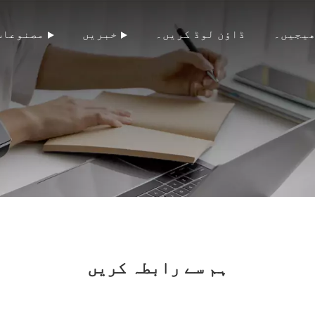
ھیجیں۔
ڈاؤن لوڈ کریں۔
خبریں
مصنوعات
ہم سے رابطہ کریں