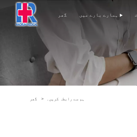
ہمارے بارے میں
گھر
ہم سے رابطہ کریں۔
>
گھر