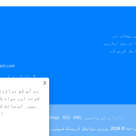
ی پیشاب اور
 ای میل ایڈریس
ed.com
نمبر 1 بلڈنگ ، فیکویبینجیانگ ، کیچینگ ، کوزہو ، جیانگ ، چین 324000
X
نمبر 10 ، سیٹونگ
ہم آپ کو براؤزن
کرنے اور مواد ک
ہیں۔ اس سائٹ ک
ات
رازداری کی پالیسی
XML
RSS
Sitemap
Links
ڈریسنگ کمپنی ، لمیٹڈ تمام حقوق محفوظ ہیں۔