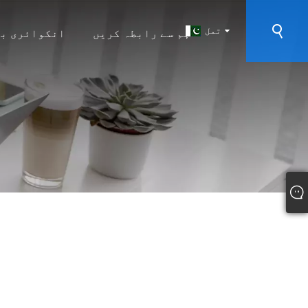
تمل
ہم سے رابطہ کریں
انکوائری ب