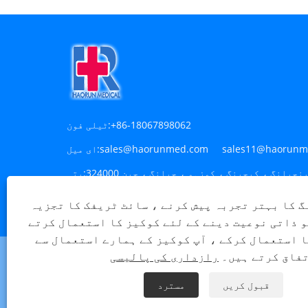
+86-18067898062
ٹیلی فون:
sales@haorunmed.com sales11@haorunm
ای میل:
پتہ:
 روڈ ، حیبو انڈ زون ، چانگشان کوزہو ، صوبہ جیانگنگ
گ کا بہتر تجربہ پیش کرنے ، سائٹ ٹریفک کا تجزیہ
صوبہ ، چین
و ذاتی نوعیت دینے کے لئے کوکیز کا استعمال کرتے
ا استعمال کرکے ، آپ کوکیز کے ہمارے استعمال سے
فاق کرتے ہیں۔
رازداری کی پالیسی
قبول کریں
مسترد