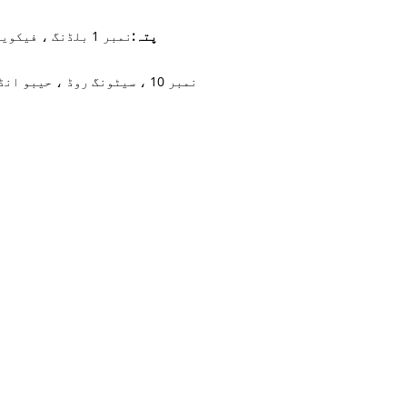
پتہ:
نمبر 1 بلڈنگ ، فیکویبینجیانگ ، کیچینگ ، کوزہو ، جیانگ ، چین 324000
نمبر 10 ، سیٹونگ روڈ ، حیبو انڈ زون ، چانگشان کوزہو ، صوبہ جیانگنگ صوبہ ، چین